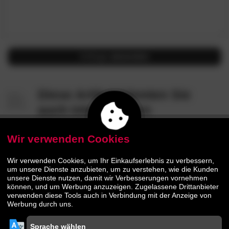
Anfrage
absenden
Diese Artikel könnten Sie
auch interessieren
Wir verwenden Cookies
- 48%
- 48%
Wir verwenden Cookies, um Ihr Einkaufserlebnis zu verbessern,
um unsere Dienste anzubieten, um zu verstehen, wie die Kunden
unsere Dienste nutzen, damit wir Verbesserungen vornehmen
können, und um Werbung anzuzeigen. Zugelassene Drittanbieter
verwenden diese Tools auch in Verbindung mit der Anzeige von
Werbung durch uns.