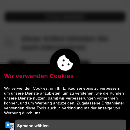
Anfrage
absenden
Diese Artikel könnten Sie
auch interessieren
- 15%
- 15%
Wir verwenden Cookies
Wir verwenden Cookies, um Ihr Einkaufserlebnis zu verbessern,
um unsere Dienste anzubieten, um zu verstehen, wie die Kunden
unsere Dienste nutzen, damit wir Verbesserungen vornehmen
können, und um Werbung anzuzeigen. Zugelassene Drittanbieter
verwenden diese Tools auch in Verbindung mit der Anzeige von
Werbung durch uns.
7
JOOP!
5
JOOP!
4.9
/5
/5