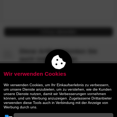
Anfrage
absenden
Diese Artikel könnten Sie
auch interessieren
Wir verwenden Cookies
- 49%
- 52%
Wir verwenden Cookies, um Ihr Einkaufserlebnis zu verbessern,
um unsere Dienste anzubieten, um zu verstehen, wie die Kunden
unsere Dienste nutzen, damit wir Verbesserungen vornehmen
können, und um Werbung anzuzeigen. Zugelassene Drittanbieter
verwenden diese Tools auch in Verbindung mit der Anzeige von
Werbung durch uns.