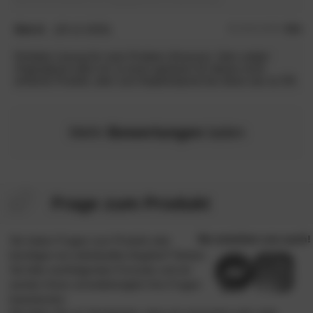
Dirk H.
(29.12.2025)
4.0
/5
Perfekte Lösung für mein Problem (Knarren). Sehr solide!
Originalpreis wäre mir zu teuer gewesen für dieses recht
einfache Produkt, aber zum Angebotspreis bei slewo war es OK.
Mehr
Bewertungen
laden
Frage zum Produkt
Sie haben Fragen zum Produkt oder
benötigen ein individuelles Angebot? Nutzen
Sie bitte nachfolgendes Formular und wir
werden Ihnen schnellstmöglich Ihre Fragen
beantworten.