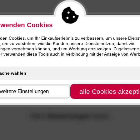
rwenden Cookies
den Cookies, um Ihr Einkaufserlebnis zu verbessern, um unsere Diens
, um zu verstehen, wie die Kunden unsere Dienste nutzen, damit wir
ungen vornehmen können, und um Werbung anzuzeigen. Zugelassene
ter verwenden diese Tools auch in Verbindung mit der Anzeige von Wer
alle Cookies akzept
weitere Einstellungen
h und hat Spaß gemacht. Das Holz passt super zur Einrichtung und die 
Mehr
Bewertungen
laden